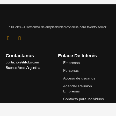
StillJobs – Plataforma de empleabilidad continua para talento senior.
L
I
i
n
n
s
k
t
Contáctanos
Enlace De Interés
e
a
d
g
contacto@stilljobs.com
Empresas
i
r
Buenos Aires, Argentina
n
a
Personas
-
m
Acceso de usuarios
i
n
Agendar Reunión
Empresas
Contacto para individuos