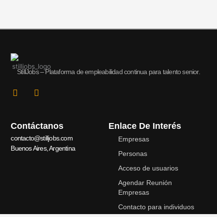
StillJobs – Plataforma de empleabilidad continua para talento senior.
L
I
i
n
n
s
k
t
Contáctanos
Enlace De Interés
e
a
d
g
contacto@stilljobs.com
Empresas
i
r
Buenos Aires, Argentina
n
a
Personas
-
m
Acceso de usuarios
i
n
Agendar Reunión
Empresas
Contacto para individuos