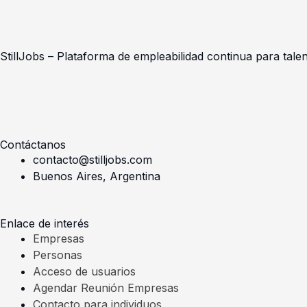
StillJobs – Plataforma de empleabilidad continua para talen
L
I
i
n
Contáctanos
n
s
contacto@stilljobs.com
Buenos Aires, Argentina
k
t
Enlace de interés
e
a
Empresas
Personas
d
g
Acceso de usuarios
Agendar Reunión Empresas
i
r
Contacto para individuos