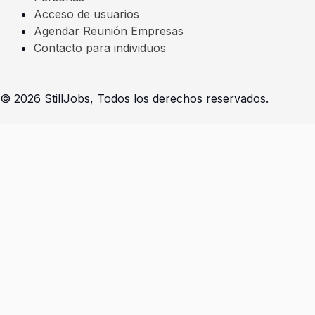
n
a
Acceso de usuarios
-
m
Agendar Reunión Empresas
Contacto para individuos
i
n
© 2026 StillJobs, Todos los derechos reservados.
Seleccioná la opción que se adapta a tu perfil
Soy un individuo - Completar prerregistro
Presiona
«esc»
para salir