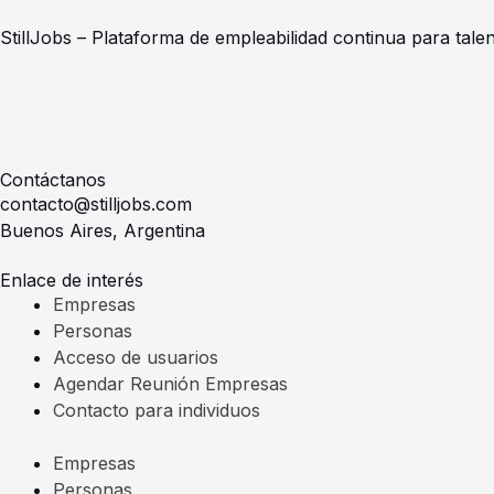
StillJobs – Plataforma de empleabilidad continua para talen
L
I
i
n
Contáctanos
n
s
contacto@stilljobs.com
Buenos Aires, Argentina
k
t
Enlace de interés
Empresas
e
a
Personas
Acceso de usuarios
d
g
Agendar Reunión Empresas
Contacto para individuos
i
r
Empresas
Personas