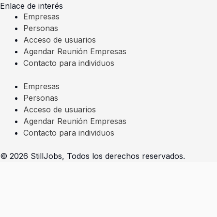
Enlace de interés
Empresas
Personas
Acceso de usuarios
Agendar Reunión Empresas
Contacto para individuos
Empresas
Personas
Acceso de usuarios
Agendar Reunión Empresas
Contacto para individuos
© 2026 StillJobs, Todos los derechos reservados.
Seleccioná la opción que se adapta a tu perfil
Soy un individuo - Completar prerregistro
Presiona
«esc»
para salir