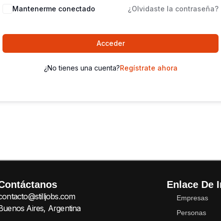
Mantenerme conectado
¿Olvidaste la contraseña?
Acceder
¿No tienes una cuenta?
Regístrate ahora
Contáctanos
Enlace De I
contacto@stilljobs.com
Empresas
Buenos Aires, Argentina
Personas