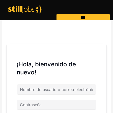
Ir
al
contenido
¡Hola, bienvenido de
nuevo!