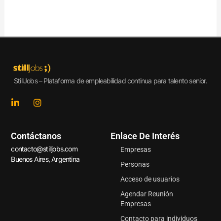
StillJobs – Plataforma de empleabilidad continua para talento senior.
L
I
i
n
n
s
k
t
Contáctanos
Enlace De Interés
e
a
d
g
contacto@stilljobs.com
Empresas
i
r
Buenos Aires, Argentina
n
a
Personas
-
m
Acceso de usuarios
i
n
Agendar Reunión
Empresas
Contacto para individuos