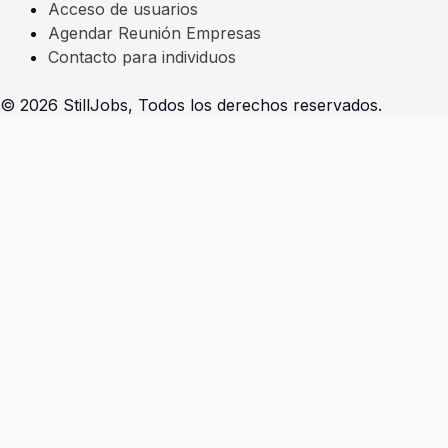
Acceso de usuarios
Agendar Reunión Empresas
Contacto para individuos
© 2026 StillJobs, Todos los derechos reservados.
Seleccioná la opción que se adapta a tu perfil
Soy un individuo - Completar prerregistro
Presiona
«esc»
para salir