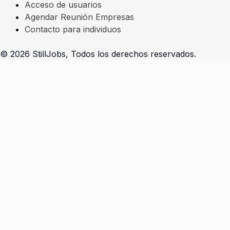
Acceso de usuarios
Agendar Reunión Empresas
Contacto para individuos
© 2026 StillJobs, Todos los derechos reservados.
Seleccioná la opción que se adapta a tu perfil
Soy un individuo - Completar prerregistro
Presiona
«esc»
para salir