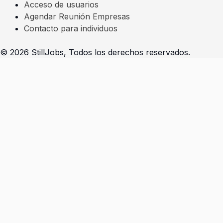
Acceso de usuarios
Agendar Reunión Empresas
Contacto para individuos
© 2026 StillJobs, Todos los derechos reservados.
Seleccioná la opción que se adapta a tu perfil
Soy un individuo - Completar prerregistro
Presiona
«esc»
para salir