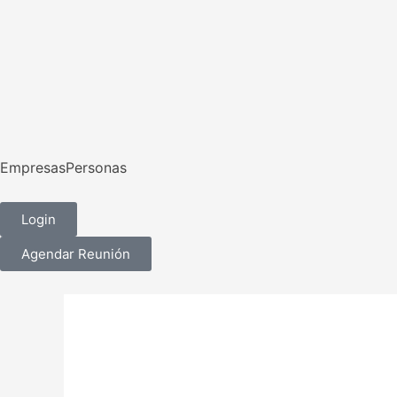
Ir
al
contenido
Empresas
Personas
Login
Agendar Reunión