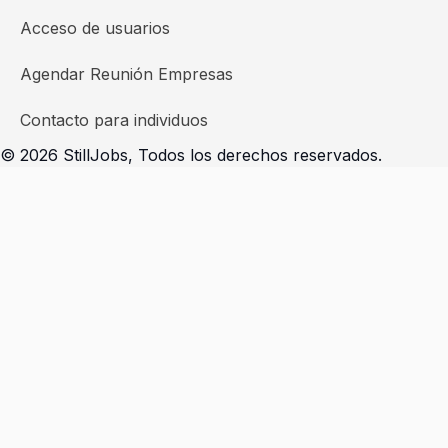
Acceso de usuarios
Agendar Reunión Empresas
Contacto para individuos
© 2026 StillJobs, Todos los derechos reservados.
Seleccioná la opción que se adapta a tu perfil
Soy un individuo - Completar prerregistro
Presiona
«esc»
para salir