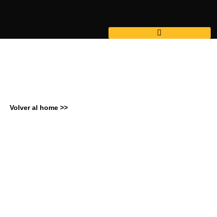
Ir
al
contenido
Volver al home >>