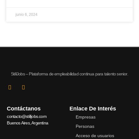
junio 6, 2024
StillJobs – Plataforma de empleabilidad continua para talento senior.
L
I
i
n
n
s
k
t
Contáctanos
Enlace De Interés
e
a
d
g
contacto@stilljobs.com
Empresas
i
r
Buenos Aires, Argentina
n
a
Personas
-
m
Acceso de usuarios
i