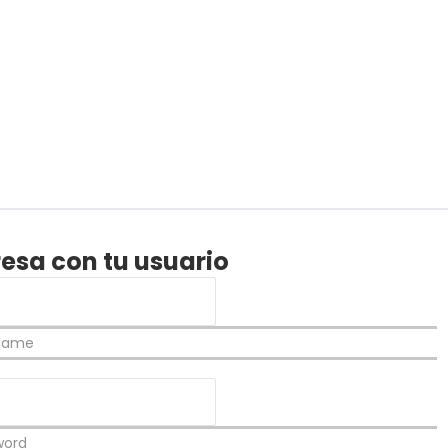
resa con tu usuario
rname
word