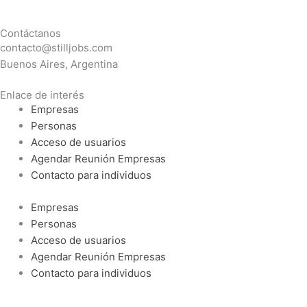
i
n
Contáctanos
n
s
contacto@stilljobs.com
Buenos Aires, Argentina
k
t
Enlace de interés
Empresas
e
a
Personas
Acceso de usuarios
d
g
Agendar Reunión Empresas
Contacto para individuos
i
r
Empresas
n
a
Personas
Acceso de usuarios
-
m
Agendar Reunión Empresas
Contacto para individuos
i