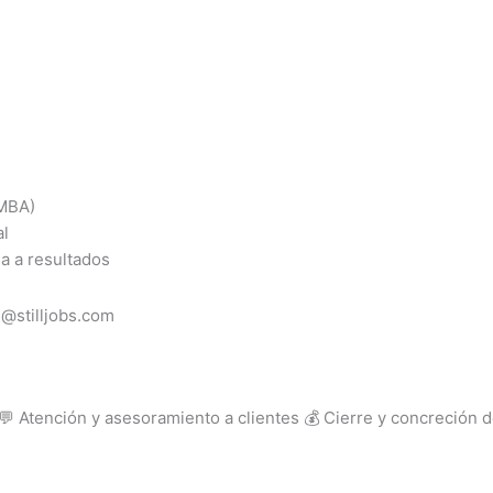
/MBA)
al
da a resultados
g@stilljobs.com
 Atención y asesoramiento a clientes 💰 Cierre y concreción d