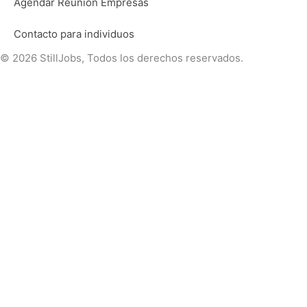
Agendar Reunión Empresas
Contacto para individuos
© 2026 StillJobs, Todos los derechos reservados.
Seleccioná la opción que se adapta a tu perfil
Soy un individuo - Completar prerregistro
Presiona
«esc»
para salir