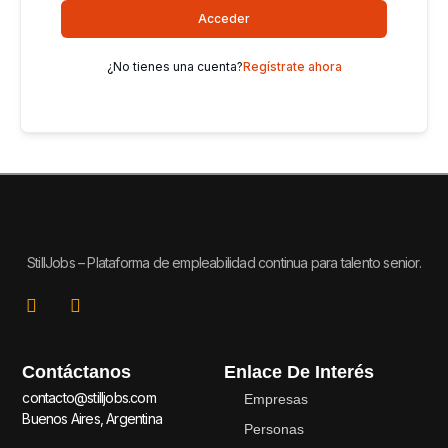
Acceder
¿No tienes una cuenta?
Regístrate ahora
StillJobs – Plataforma de empleabilidad continua para talento senior.
L
I
i
n
n
s
k
t
Contáctanos
Enlace De Interés
e
a
d
g
contacto@stilljobs.com
Empresas
i
r
Buenos Aires, Argentina
n
a
Personas