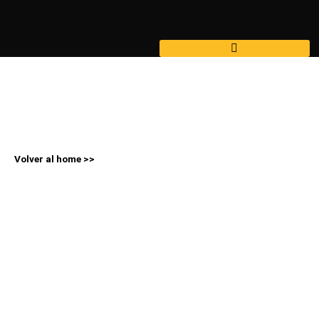
Ir
al
contenido
Volver al home >>