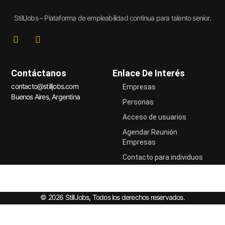
StillJobs – Plataforma de empleabilidad continua para talento senior.
L
I
i
n
n
s
k
t
Contáctanos
Enlace De Interés
e
a
d
g
contacto@stilljobs.com
Empresas
i
r
Buenos Aires, Argentina
n
a
Personas
-
m
Acceso de usuarios
i
n
Agendar Reunión
Empresas
Contacto para individuos
© 2026 StillJobs, Todos los derechos reservados.