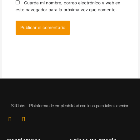
Guarda mi nombre, correo electrónico y web en
este navegador para la próxima vez que comente.
StillJobs – Plataforma de empleabilidad continua para talento senior.
L
I
i
n
n
s
k
t