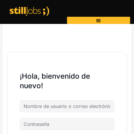
Ir
al
contenido
¡Hola, bienvenido de
nuevo!