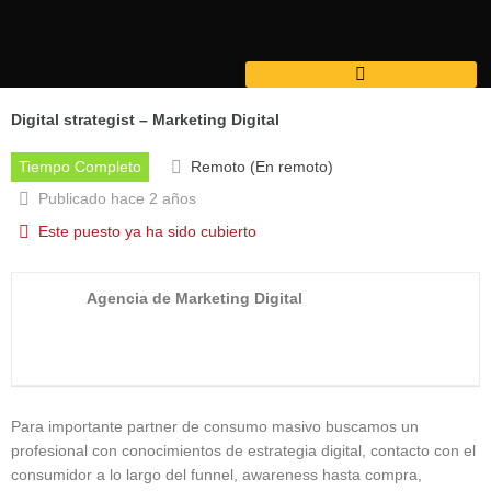
Ir
al
contenido
Digital strategist – Marketing Digital
Tiempo Completo
Remoto (En remoto)
Publicado hace 2 años
Este puesto ya ha sido cubierto
Agencia de Marketing Digital
Para importante partner de consumo masivo buscamos un
profesional con conocimientos de estrategia digital, contacto con el
consumidor a lo largo del funnel, awareness hasta compra,