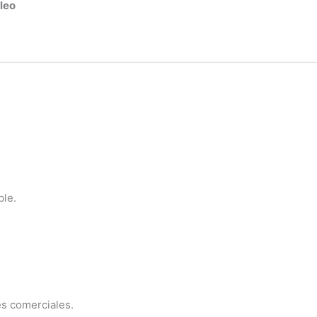
óleo
ble.
es comerciales.