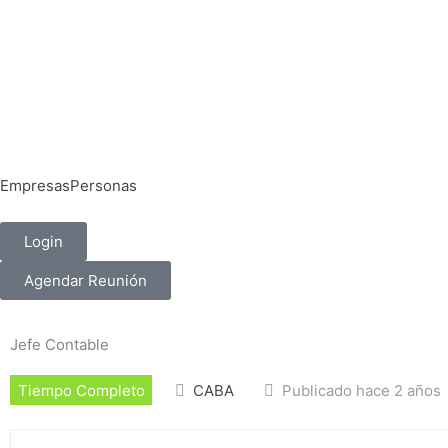
Ir
al
contenido
Empresas
Personas
Login
Agendar Reunión
Jefe Contable
Tiempo Completo
CABA
Publicado hace 2 años