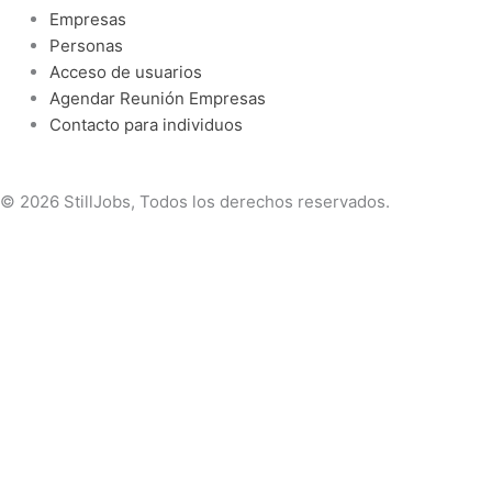
Empresas
n
a
Personas
Acceso de usuarios
-
m
Agendar Reunión Empresas
Contacto para individuos
i
n
© 2026 StillJobs, Todos los derechos reservados.
Seleccioná la opción que se adapta a tu perfil
Soy un individuo - Completar prerregistro
Presiona
«esc»
para salir