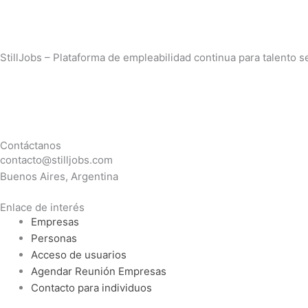
StillJobs – Plataforma de empleabilidad continua para talento se
L
I
i
n
Contáctanos
n
s
contacto@stilljobs.com
Buenos Aires, Argentina
k
t
Enlace de interés
Empresas
e
a
Personas
Acceso de usuarios
d
g
Agendar Reunión Empresas
Contacto para individuos
i
r